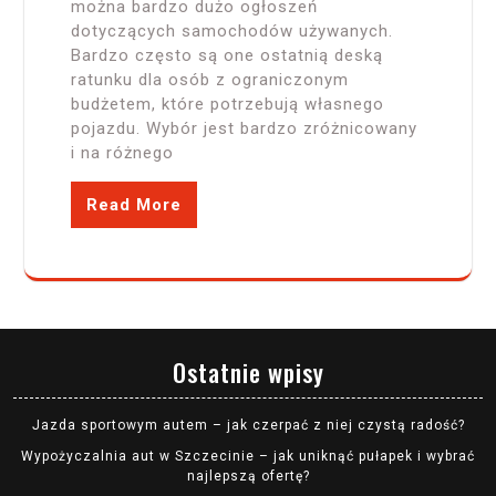
można bardzo dużo ogłoszeń
dotyczących samochodów używanych.
Bardzo często są one ostatnią deską
ratunku dla osób z ograniczonym
budżetem, które potrzebują własnego
pojazdu. Wybór jest bardzo zróżnicowany
i na różnego
Read More
Ostatnie wpisy
Jazda sportowym autem – jak czerpać z niej czystą radość?
Wypożyczalnia aut w Szczecinie – jak uniknąć pułapek i wybrać
najlepszą ofertę?