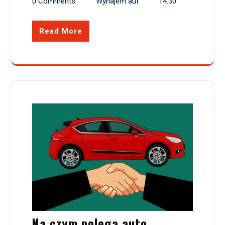
0 Comments
Wynajem aut
14:30
Read More
Na czym polega auto