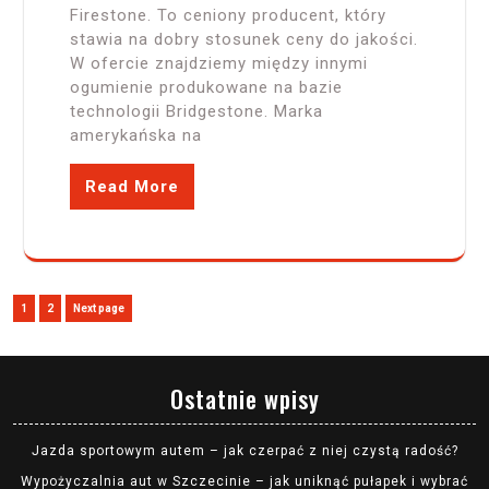
Firestone. To ceniony producent, który
stawia na dobry stosunek ceny do jakości.
W ofercie znajdziemy między innymi
ogumienie produkowane na bazie
technologii Bridgestone. Marka
amerykańska na
Read More
Stronicowanie
Page
Page
1
2
Next page
wpisów
Ostatnie wpisy
Jazda sportowym autem – jak czerpać z niej czystą radość?
Wypożyczalnia aut w Szczecinie – jak uniknąć pułapek i wybrać