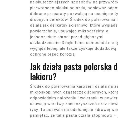
najskuteczniejszych sposobów na przywróc
pierwotnego blasku pojazdu, ponieważ odpo
dobrane preparaty pozwalają na usunięcie t
drobnych defektów. Środek do polerowania l
działa jak delikatny ścierniwo, które wygład
powierzchnię, usuwając mikrodefekty, a
jednocześnie chroni przed głębszymi
uszkodzeniami. Dzięki temu samochód nie t
wygląda lepiej, ale także zyskuje dodatkową
ochronę przed korozją.
Jak działa pasta polerska 
lakieru?
Środek do polerowania karoserii działa na z
mikroskopijnych cząsteczek ściernych, które
odpowiednim nałożeniu i wcieraniu w powier
usuwają warstwę zanieczyszczeń oraz niewi
rysy. To pozwala na odsłonięcie zdrowej war
pamiętać, że taka pasta działa stopniowo – 