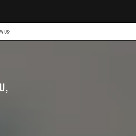
W US:
U,