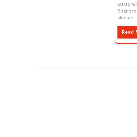
warto w
Różnoro
sklepie…
Read 