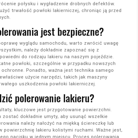
rócenie połysku i wygładzenie drobnych defektów.
yć trwałość powłoki lakierniczej, chroniąc ją przed
nych.
olerowania jest bezpieczne?
 poprawę wyglądu samochodu, warto zwrócić uwagę
szystkim, należy dokładnie zapoznać się z
powiedni do rodzaju lakieru na naszym pojeździe.
katne powłoki, szczególnie w przypadku nowszych
y ochronne. Ponadto, ważna jest technika samego
ewłaściwe użycie narzędzi, takich jak maszyny
rwałego uszkodzenia powłoki lakierniczej.
zić polerowanie lakieru?
ltaty, kluczowe jest przygotowanie powierzchni.
 zostać dokładnie umyty, aby usunąć wszelkie
erowania należy nałożyć na miękką ściereczkę lub
powierzchnię lakieru kolistymi ruchami. Ważne jest,
użego nacisku w jednym miejscu. Proces polerowania