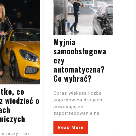
Myjnia
samoobsługowa
czy
automatyczna?
Co wybrać?
tko, co
Coraz większa liczba
z wiedzieć o
pojazdów na drogach
powoduje, że
ach
zapotrzebowanie na…
rniczych
Read More
kierniczy - co