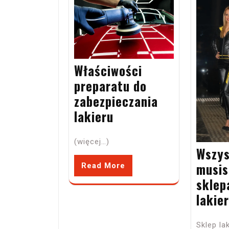
Właściwości
preparatu do
zabezpieczania
lakieru
(więcej…)
Wszys
musis
Read More
sklep
lakie
Sklep la