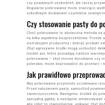
czy poważnych uszkodzeń, ale raczej przyw
Regularne polerowanie może znacząco wydłuż
szkodliwym działaniem czynników zewnętrz
Czy stosowanie pasty do p
Choć polerowanie to skuteczna metoda na
na kilka aspektów bezpieczeństwa. Przede w
instrukcjami producenta i dobrać produkt od
Zbyt agresywne środki mogą uszkodzić deli
modeli aut, które posiadają cieńsze warstw
polerowania – zbyt mocne dociskanie czy ni
polerskie, może doprowadzić do przetarć i t
Jak prawidłowo przeprowad
Aby polerowanie przyniosło oczekiwane rezu
Przed nałożeniem pasty, samochód powinien
zanieczyszczenia. Następnie, środek do pol
specjalną gąbkę, a następnie wmasowywać w 
aby robić to równomiernie, unikając zbyt d