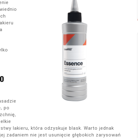
enie
wiednio
ych
akieru
za
ylko
do
asadzie
, po
zchnię,
elkie
stwy lakieru, która odzyskuje blask. Warto jednak
jej zadaniem nie jest usunięcie głębokich zarysowań