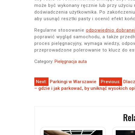
może być wykonany ręcznie lub przy użyciu m
doświadczenia użytkownika. Po zakończeniu
aby usunąć resztki pasty i ocenić efekt koń
Regularne stosowanie
odpowiednio dobranej
poprawić wygląd samochodu, a także przedł
proces pielęgnacyjny, wymaga wiedzy, odpo
przeprowadzone polerowanie to klucz do est
Category:
Pielęgnacja auta
Nawigacja
Next:
Parkingi w Warszawie
Previous:
Dlacz
– gdzie i jak parkować, by uniknąć wysokich op
wpisu
Rel