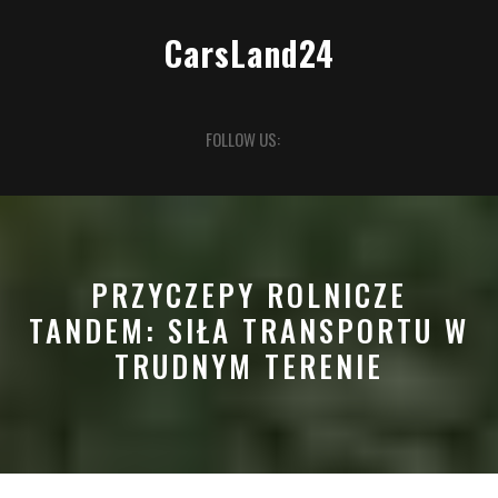
Skip
to
CarsLand24
content
Open
FOLLOW US:
Button
PRZYCZEPY ROLNICZE
TANDEM: SIŁA TRANSPORTU W
TRUDNYM TERENIE