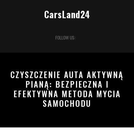
Skip
to
CarsLand24
content
Open
FOLLOW US:
Button
CZYSZCZENIE AUTA AKTYWNĄ
PIANĄ: BEZPIECZNA I
EFEKTYWNA METODA MYCIA
SAMOCHODU