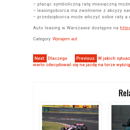
– płacąc symboliczną ratę miesięczną moż
– leasingobiorca ma zwolnienie z akcyzy s
– przedsiębiorca może wliczyć sobie raty a 
Auto leasing w Warszawie dostępne na
http
Category:
Wynajem aut
Nawigacja
Next:
Dlaczego
Previous:
W jakich sytua
warto zdecydować się na jazdę na torze wyści
wpisu
Rel