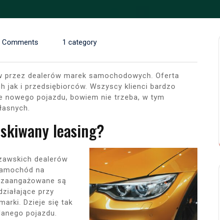
0 Comments
1 category
tów przez dealerów marek samochodowych. Oferta
 jak i przedsiębiorców. Wszyscy klienci bardzo
ie nowego pojazdu, bowiem nie trzeba, w tym
łasnych.
zyskiwany leasing?
zawskich dealerów
samochód na
i zaangażowane są
działające przy
arki. Dzieje się tak
danego pojazdu.