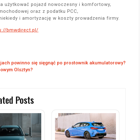
na użytkować pojazd nowoczesny i komfortowy,
amochodowej oraz z podatku PCC,
niekiedy i amortyzację w koszty prowadzenia firmy.
s://bmwdirect.pl/
cjach powinno się sięgnąć po prostownik akumulatorowy?
gowym Olsztyn?
ated Posts