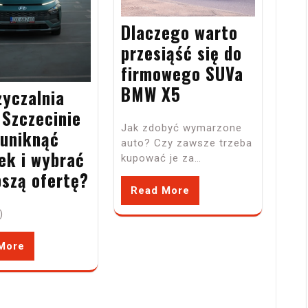
Dlaczego warto
przesiąść się do
firmowego SUVa
BMW X5
yczalnia
 Szczecinie
Jak zdobyć wymarzone
 uniknąć
auto? Czy zawsze trzeba
ek i wybrać
kupować je za…
pszą ofertę?
Read More
)
More