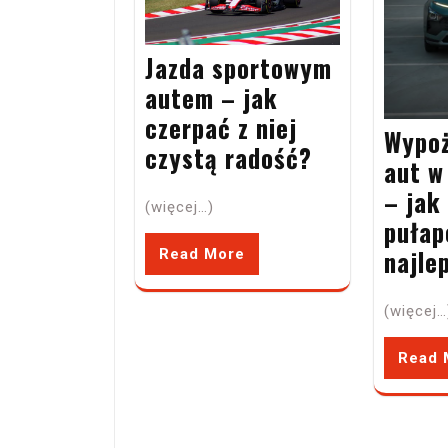
Jazda sportowym
autem – jak
czerpać z niej
Wypoż
czystą radość?
aut w
– jak
(więcej…)
pułap
najle
Read More
(więcej…
Read 