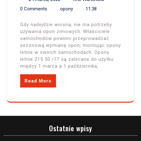
0 Comments
opony
11:38
Gdy nadejdzie wiosna, nie ma potrzeby
używania opon zimowych. Właściciele
samochodów powinni przeprowadzać
sezonową wymianę opon, montując opony
letnie w swoich samochodach. Opony
letnie 215 50 r17 są zalecane do użytku
między 1 marca a 1 października,
Read More
Ostatnie wpisy