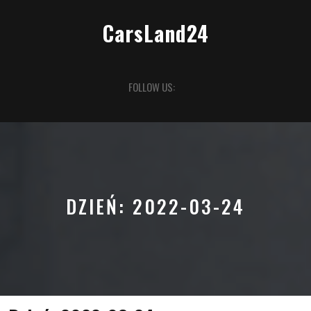
Skip
to
CarsLand24
content
Open
FOLLOW US:
Button
DZIEŃ:
2022-03-24