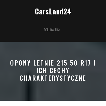
Skip
to
CarsLand24
content
Open
FOLLOW US:
Button
OPONY LETNIE 215 50 R17 I
ICH CECHY
CHARAKTERYSTYCZNE