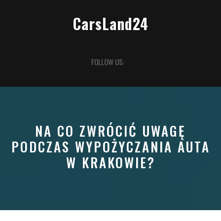
Skip
to
CarsLand24
content
Open
FOLLOW US:
Button
NA CO ZWRÓCIĆ UWAGĘ
PODCZAS WYPOŻYCZANIA AUTA
W KRAKOWIE?