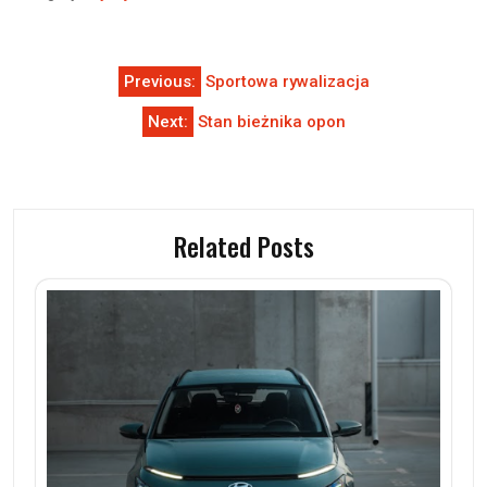
Nawigacja
Previous:
Sportowa rywalizacja
wpisu
Next:
Stan bieżnika opon
Related Posts