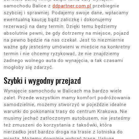
samochodu Balice z
ddpartner.com.pl
przebiegnie
szybciej i sprawniej. Podajemy swoje dane, wpłacamy
ewentualną kaucję bądź zaliczkę i dokonujemy
rezerwacji na dany termin. Dzięki temu będziemy
absolutnie pewni, że gdy dotrzemy na miejsce, pojazd
na pewno będzie na nas czekał. Jest to niezmiernie
ważne gdy jesteśmy umówieni w mieście na konkretny
termin i nie chcemy ryzykować, że nie znajdziemy
żadnego wolnego auta do wynajęcia, a tak czasami
mogłoby się zdarzyć.
Szybki i wygodny przejazd
Wynajęcie samochodu w Balicach ma bardzo wiele
zalet. Przede wszystkim mamy komfort podróżowania
samodzielnie, możemy stworzyć w pojeździe idealne
warunki do pokonania trasy do centrum Krakowa. Nie
musimy jechać zatłoczonym autobusem, nie jesteśmy
też zmuszeni do korzystania z taksówki, która
nierzadko jest bardzo droga na trasie z lotniska do
miasta. Możemy dowolnie wybrać trasę. Usługę