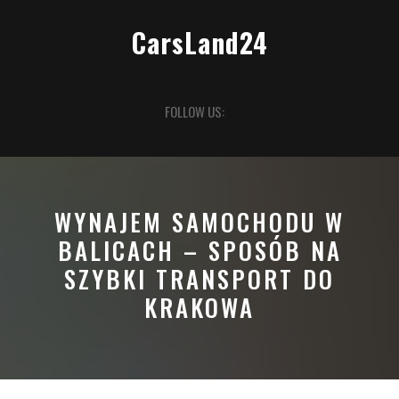
Skip
to
CarsLand24
content
Open
FOLLOW US:
Button
WYNAJEM SAMOCHODU W
BALICACH – SPOSÓB NA
SZYBKI TRANSPORT DO
KRAKOWA