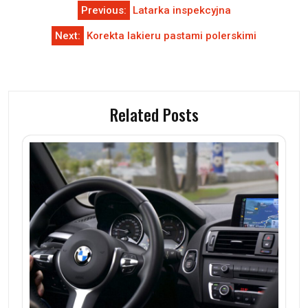
Nawigacja
Previous:
Latarka inspekcyjna
wpisu
Next:
Korekta lakieru pastami polerskimi
Related Posts