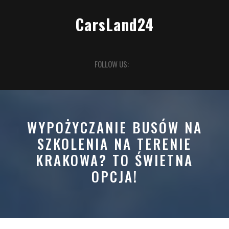
Skip
to
CarsLand24
content
Open
FOLLOW US:
Button
WYPOŻYCZANIE BUSÓW NA
SZKOLENIA NA TERENIE
KRAKOWA? TO ŚWIETNA
OPCJA!