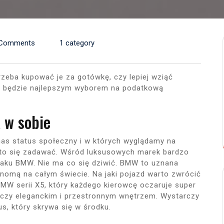
 Comments
1 category
eba kupować je za gotówkę, czy lepiej wziąć
 będzie najlepszym wyborem na podatkową
 w sobie
nas status społeczny i w których wyglądamy na
arto się zadawać. Wśród luksusowych marek bardzo
aku BMW. Nie ma co się dziwić. BMW to uznana
enomą na całym świecie. Na jaki pojazd warto zwrócić
W serii X5, który każdego kierowcę oczaruje super
czy eleganckim i przestronnym wnętrzem. Wystarczy
us, który skrywa się w środku.