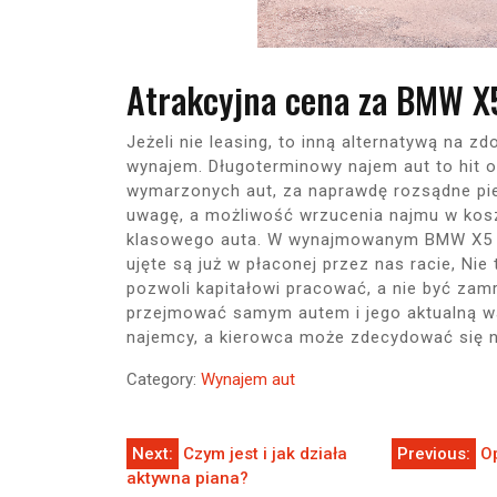
Atrakcyjna cena za BMW X
Jeżeli nie leasing, to inną alternatywą na
wynajem. Długoterminowy najem aut to hit os
wymarzonych aut, za naprawdę rozsądne pie
uwagę, a możliwość wrzucenia najmu w kosz
klasowego auta. W wynajmowanym BMW X5 ni
ujęte są już w płaconej przez nas racie, Nie
pozwoli kapitałowi pracować, a nie być zam
przejmować samym autem i jego aktualną wa
najemcy, a kierowca może zdecydować się 
Category:
Wynajem aut
Nawigacja
Next:
Czym jest i jak działa
Previous:
O
aktywna piana?