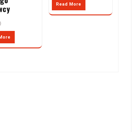
Read More
wcy
)
More