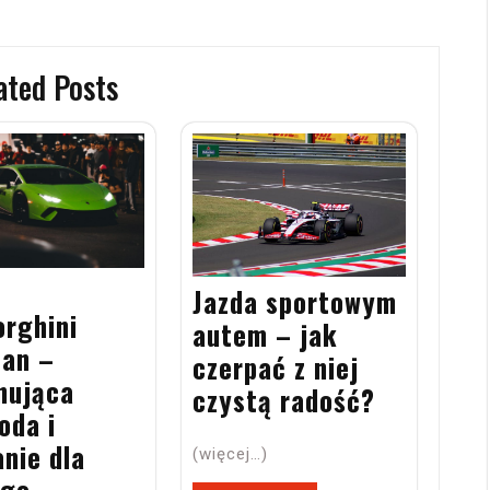
ated Posts
Jazda sportowym
rghini
autem – jak
an –
czerpać z niej
nująca
czystą radość?
oda i
nie dla
(więcej…)
ego