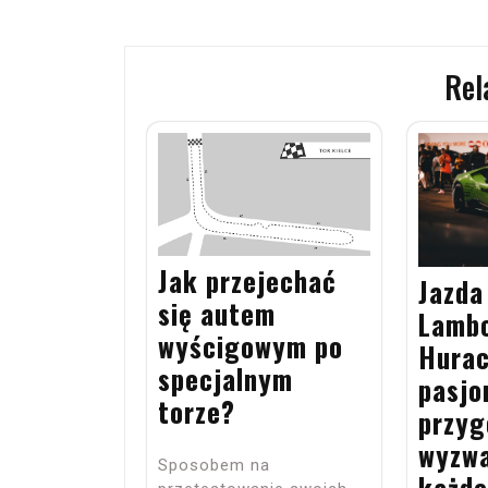
wpisu
Rel
Jak przejechać
Jazda
się autem
Lambo
wyścigowym po
Hurac
specjalnym
pasjo
torze?
przyg
wyzwa
Sposobem na
każd