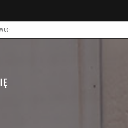
W US:
IĘ
5