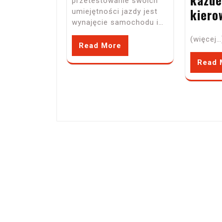
przetestowanie swoich
kiero
umiejętności jazdy jest
wynajęcie samochodu i…
(więcej…
Read More
Read 