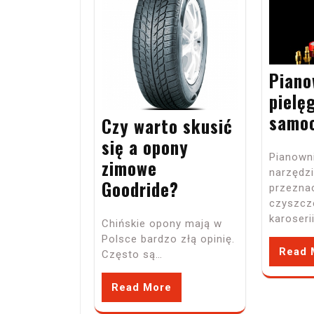
Piano
pielę
samo
Czy warto skusić
się a opony
Pianowni
zimowe
narzędz
Goodride?
przezna
czyszcz
karoser
Chińskie opony mają w
Polsce bardzo złą opinię.
Read 
Często są…
Read More