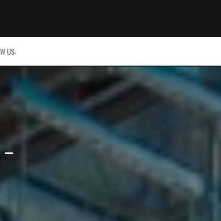
W US:
 –