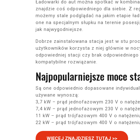
Ładowarki do aut można spotkać w kombinacj
znajdzie coś odpowiedniego dla siebie. Z r
możemy stale podglądać na jakim etapie ła
one na specjalnym słupku na terenie posesji
jak najwygodniejsze.
Dobrze zainstalowana stacja jest w stu pro
użytkowników korzysta z niej głównie w noc
odpowiedniej stacji czy brak odpowiedniego
kompatybilne rozwiązanie.
Najpopularniejsze moce sta
Są one odpowiednio dopasowane indywidual
używane wynoszą:
3,7 kW – prąd jednofazowym 230 V o natęże
7,4 kW – prąd jednofazowym 230 V o natęże
11 kW – prąd trójfazowym 400 V o natężeni
22 kW – prąd trójfazowym 400 V o natężeni
WIĘCEJ ZNAJDZIESZ TUTAJ >>