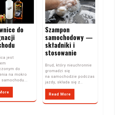
Szampon
wnice do
samochodowy —
gnacji
składniki i
chodu
stosowanie
ca jest
iem
Brud, który nieuchronnie
czonym do
gromadzi się
enia na mokro
na samochodzie podczas
ii samochodu.…
jazdy, składa się z…
More
Read More