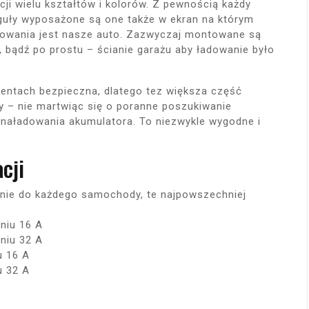
i wielu kształtów i kolorów. Z pewnością każdy
eguły wyposażone są one także w ekran na którym
dowania jest nasze auto. Zazwyczaj montowane są
, bądź po prostu – ścianie garażu aby ładowanie było
centach bezpieczna, dlatego tez większa część
y – nie martwiąc się o poranne poszukiwanie
 naładowania akumulatora. To niezwykle wygodne i
cji
nie do każdego samochody, te najpowszechniej
niu 16 A
niu 32 A
u 16 A
u 32 A