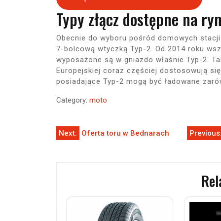
Typy złącz dostępne na ry
Obecnie do wyboru pośród domowych stacji 
7-bolcową wtyczką Typ-2. Od 2014 roku wszy
wyposażone są w gniazdo właśnie Typ-2. Ta
Europejskiej coraz częściej dostosowują s
posiadające Typ-2 mogą być ładowane zaró
Category:
moto
Nawigacja
Next:
Oferta toru w Bednarach
Previous
wpisu
Rel