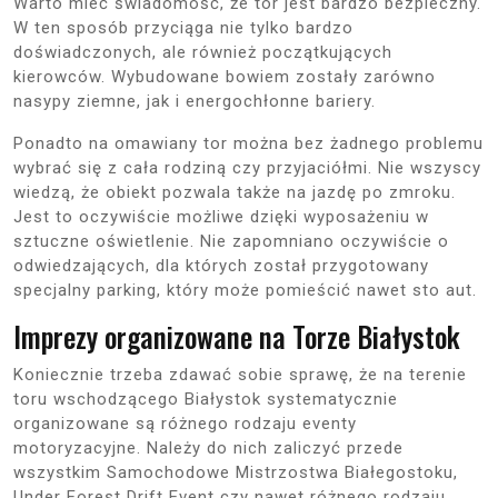
Warto mieć świadomość, że tor jest bardzo bezpieczny.
W ten sposób przyciąga nie tylko bardzo
doświadczonych, ale również początkujących
kierowców. Wybudowane bowiem zostały zarówno
nasypy ziemne, jak i energochłonne bariery.
Ponadto na omawiany tor można bez żadnego problemu
wybrać się z cała rodziną czy przyjaciółmi. Nie wszyscy
wiedzą, że obiekt pozwala także na jazdę po zmroku.
Jest to oczywiście możliwe dzięki wyposażeniu w
sztuczne oświetlenie. Nie zapomniano oczywiście o
odwiedzających, dla których został przygotowany
specjalny parking, który może pomieścić nawet sto aut.
Imprezy organizowane na Torze Białystok
Koniecznie trzeba zdawać sobie sprawę, że na terenie
toru wschodzącego Białystok systematycznie
organizowane są różnego rodzaju eventy
motoryzacyjne. Należy do nich zaliczyć przede
wszystkim Samochodowe Mistrzostwa Białegostoku,
Under Forest Drift Event czy nawet różnego rodzaju