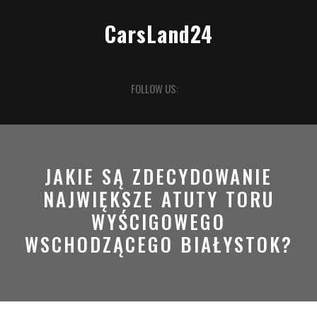
Skip
to
CarsLand24
content
Open
FOLLOW US:
Button
JAKIE SĄ ZDECYDOWANIE
NAJWIĘKSZE ATUTY TORU
WYŚCIGOWEGO
WSCHODZĄCEGO BIAŁYSTOK?