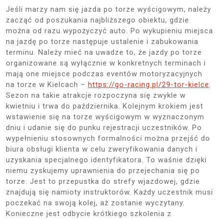
Jeśli marzy nam się jazda po torze wyścigowym, należy
zacząć od poszukania najbliższego obiektu, gdzie
można od razu wypożyczyć auto. Po wykupieniu miejsca
na jazdę po torze następuje ustalenie i zabukowania
terminu. Należy mieć na uwadze to, że jazdy po torze
organizowane są wyłącznie w konkretnych terminach i
mają one miejsce podczas eventów motoryzacyjnych
na torze w Kielcach –
https://go-racing.pl/29-tor-kielce
.
Sezon na takie atrakcje rozpoczyna się zwykle w
kwietniu i trwa do października. Kolejnym krokiem jest
wstawienie się na torze wyścigowym w wyznaczonym
dniu i udanie się do punku rejestracji uczestników. Po
wypełnieniu stosownych formalności można przejść do
biura obsługi klienta w celu zweryfikowania danych i
uzyskania specjalnego identyfikatora. To waśnie dzięki
niemu zyskujemy uprawnienia do przejechania się po
torze. Jest to przepustka do strefy wjazdowej, gdzie
znajdują się namioty instruktorów. Każdy uczestnik musi
poczekać na swoją kolej, aż zostanie wyczytany.
Konieczne jest odbycie krótkiego szkolenia z