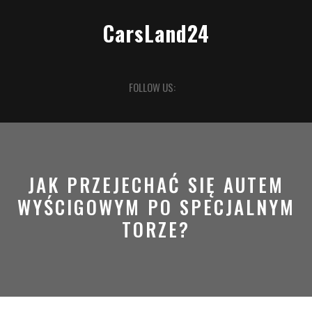
Skip
to
CarsLand24
content
Open
FOLLOW US:
Button
JAK PRZEJECHAĆ SIĘ AUTEM
WYŚCIGOWYM PO SPECJALNYM
TORZE?