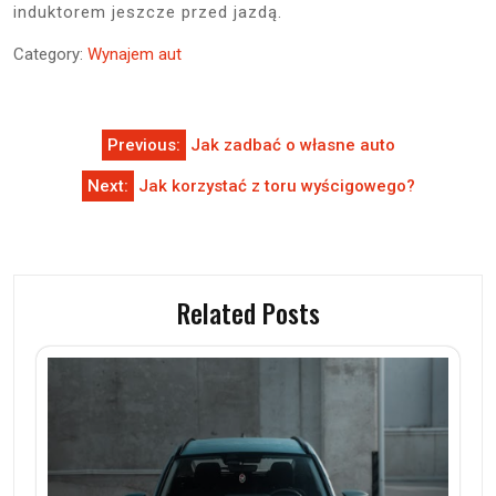
induktorem jeszcze przed jazdą.
Category:
Wynajem aut
Nawigacja
Previous:
Jak zadbać o własne auto
wpisu
Next:
Jak korzystać z toru wyścigowego?
Related Posts