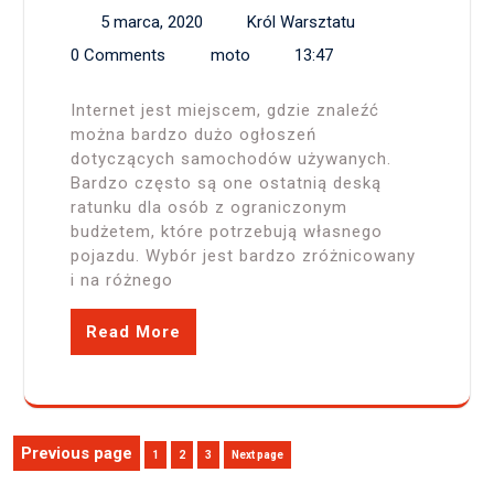
5 marca, 2020
Król Warsztatu
0 Comments
moto
13:47
Internet jest miejscem, gdzie znaleźć
można bardzo dużo ogłoszeń
dotyczących samochodów używanych.
Bardzo często są one ostatnią deską
ratunku dla osób z ograniczonym
budżetem, które potrzebują własnego
pojazdu. Wybór jest bardzo zróżnicowany
i na różnego
Read More
Stronicowanie
Previous page
Page
Page
Page
1
2
3
Next page
wpisów