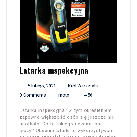
Latarka inspekcyjna
5 lutego, 2021
Król Warsztatu
0 Comments
moto
14:56
Latarka inspekcyjna? Z tym określeniem
zapewne większość osób się jeszcze nie
spotkała. Co to takiego i czemu ona
służy? Obecnie latarki te wykorzystywane