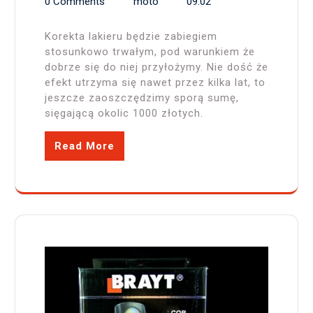
0 Comments
moto
09:02
Korekta lakieru będzie zabiegiem
stosunkowo trwałym, pod warunkiem że
dobrze się do niej przyłożymy. Nie dość że
efekt utrzyma się nawet przez kilka lat, to
jeszcze zaoszczędzimy sporą sumę,
sięgającą okolic 1000 złotych.
Read More